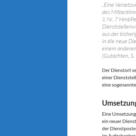
„Eine Versetzu
des Mitbestim
1 Nr. 7 HmbPe
Dienststellenw
aus der bisher
in die neue Di
einem anderen 
(Gutachten, S. 5
Der Dienstort s
einer Dienststel
eine sogenannt
Umsetzun
Eine Umsetzung 
ein neuer Diens
der Dienstpost
im Aufgabenbere