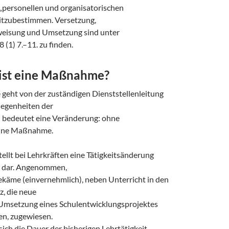
„personellen und organisatorischen
zubestimmen. Versetzung,
eisung und Umsetzung sind unter
(1) 7.–11. zu finden.
ist eine Maßnahme?
eht von der zuständigen Dienststellenleitung
legenheiten der
d bedeutet eine Veränderung: ohne
ine Maßnahme.
tellt bei Lehrkräften eine Tätigkeitsänderung
 dar. Angenommen,
bekäme (einvernehmlich), neben Unterricht in den
z, die neue
Umsetzung eines Schulentwicklungsprojektes
en, zugewiesen.
ich die Dauer der bisherigen Lehrtätigkeit