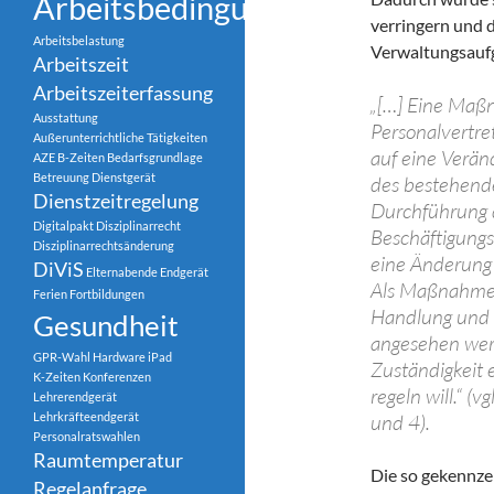
Arbeitsbedingungen
verringern und 
Arbeitsbelastung
Verwaltungsauf
Arbeitszeit
Arbeitszeiterfassung
„[…] Eine Maß
Ausstattung
Personalvertre
Außerunterrichtliche Tätigkeiten
auf eine Verä
AZE
B-Zeiten
Bedarfsgrundlage
Betreuung
Dienstgerät
des bestehend
Dienstzeitregelung
Durchführung
Digitalpakt
Disziplinarrecht
Beschäftigungs
Disziplinarrechtsänderung
eine Änderung
DiViS
Elternabende
Endgerät
Als Maßnahme 
Ferien
Fortbildungen
Handlung und E
Gesundheit
angesehen werd
GPR-Wahl
Hardware
iPad
Zuständigkeit 
K-Zeiten
Konferenzen
regeln will.“ (v
Lehrerendgerät
Lehrkräfteendgerät
und 4).
Personalratswahlen
Raumtemperatur
Die so gekennzei
Regelanfrage