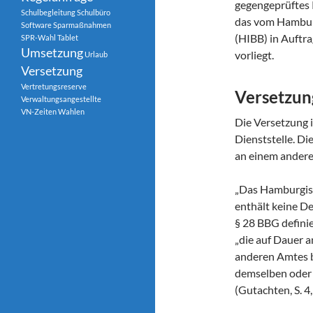
gegengeprüftes
Schulbegleitung
Schulbüro
das vom Hamburg
Software
Sparmaßnahmen
(HIBB) in Auft
SPR-Wahl
Tablet
Umsetzung
vorliegt.
Urlaub
Versetzung
Vertretungsreserve
Versetzun
Verwaltungsangestellte
VN-Zeiten
Wahlen
Die Versetzung i
Dienststelle. Die
an einem andere
„Das Hamburgis
enthält keine De
§ 28 BBG definie
„die auf Dauer 
anderen Amtes b
demselben oder 
(Gutachten, S. 4, 