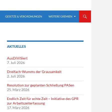
GESETZE & VERORDNUNGEN
WEITERE GREMIEN
AKTUELLES
AusDiViSiert
7. Juli 2026
Dreifach-Wumms der Grausamkeit
2. Juli 2026
Resolution zur geplanten Schließung PASen
25. März 2026
Endlich Zeit für echte Zeit – Initiative des GPR
zur Arbeitszeiterfassung
17. März 2026