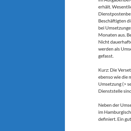
erhält. Wesentl
Dienstpostenber
Beschäftigten d
bei Umsetzungen
Monaten aus. Bei
Nicht dauerhaft
werden als Umse
gefasst.
Kurz: Die Verset
ebenso wie die 
Umsetzung (> se
Dienststelle si
Neben der Umse
im Hamburgische
definiert. Ein g