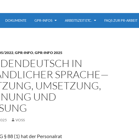
DOKUMENTE
GPR-INFOS
ARBEITSZEIT ETC.
FAQS ZUR PR-ARBEIT
05/2022
,
GPR-INFO
,
GPR-INFO 2025
DENDEUTSCH IN
ÄNDLICHER SPRACHE—
TZUNG, UMSETZUNG,
DNUNG UND
SUNG
2025
VOSS
§ 88 (1) hat der Personalrat