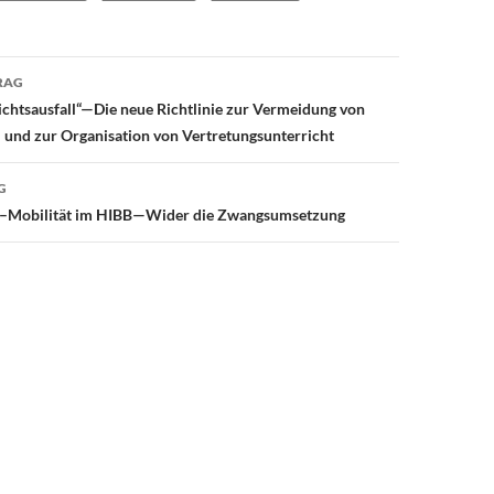
avigation
RAG
ichtsausfall“—Die neue Richtlinie zur Vermeidung von
l und zur Organisation von Vertretungsunterricht
G
n–Mobilität im HIBB—Wider die Zwangsumsetzung