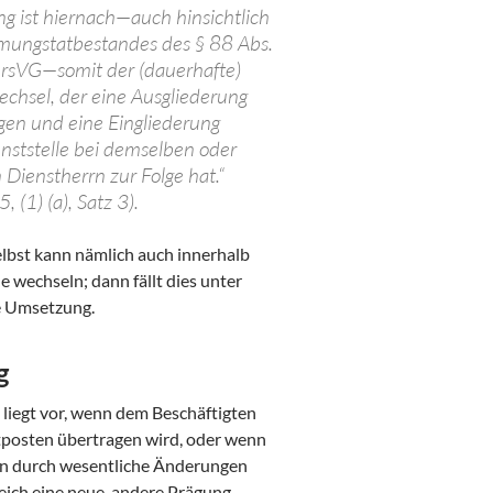
ng ist hiernach—auch hinsichtlich
mungstatbestandes des § 88 Abs.
rsVG—somit der (dauerhafte)
echsel, der eine Ausgliederung
igen und eine Eingliederung
enststelle bei demselben oder
Dienstherrn zur Folge hat.“
, (1) (a), Satz 3).
elbst kann nämlich auch innerhalb
le wechseln; dann fällt dies unter
e Umsetzung.
g
liegt vor, wenn dem Beschäftigten
tposten übertragen wird, oder wenn
en durch wesentliche Änderungen
ich eine neue, andere Prägung