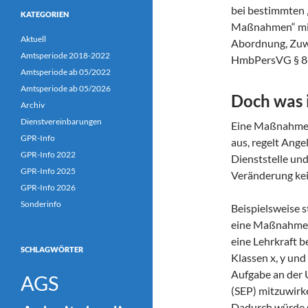
bei bestimmten 
KATEGORIEN
Maßnahmen“ mit
Aktuell
Abordnung, Zuw
Amtsperiode 2018-2022
HmbPersVG § 88 
Amtsperiode ab 05/2022
Amtsperiode ab 05/2026
Doch was 
Archiv
Dienstvereinbarungen
Eine Maßnahme g
GPR-Info
aus, regelt Ange
GPR-Info 2022
Dienststelle un
GPR-Info 2025
Veränderung ke
GPR-Info 2026
Sonderinfo
Beispielsweise s
eine Maßnahme
eine Lehrkraft 
SCHLAGWÖRTER
Klassen x, y und 
Aufgabe an der 
AGS
(SEP) mitzuwirk
Dadurch würde s