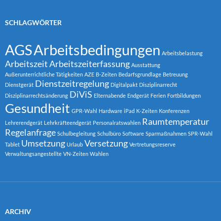
SCHLAGWÖRTER
AGS
Arbeitsbedingungen
Arbeitsbelastung
Arbeitszeit
Arbeitszeiterfassung
Ausstattung
Außerunterrichtliche Tätigkeiten
AZE
B-Zeiten
Bedarfsgrundlage
Betreuung
Dienstzeitregelung
Dienstgerät
Digitalpakt
Disziplinarrecht
DiViS
Disziplinarrechtsänderung
Elternabende
Endgerät
Ferien
Fortbildungen
Gesundheit
GPR-Wahl
Hardware
iPad
K-Zeiten
Konferenzen
Raumtemperatur
Lehrerendgerät
Lehrkräfteendgerät
Personalratswahlen
Regelanfrage
Schulbegleitung
Schulbüro
Software
Sparmaßnahmen
SPR-Wahl
Umsetzung
Versetzung
Tablet
Urlaub
Vertretungsreserve
Verwaltungsangestellte
VN-Zeiten
Wahlen
ARCHIV