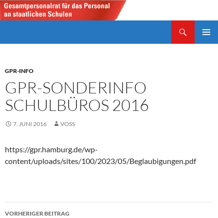
Zum
Inhalt
Suchen
springen
Gesamtpersonalrat
PRIMÄR
MENÜ
GPR-INFO
GPR-SONDERINFO
SCHULBÜROS 2016
7. JUNI 2016
VOSS
https://gpr.hamburg.de/wp-
content/uploads/sites/100/2023/05/Beglaubigungen.pdf
Beitragsnavigation
VORHERIGER BEITRAG