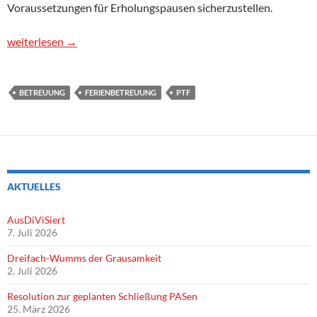
Voraussetzungen für Erholungspausen sicherzustellen.
Die Problematik der Rand- und Ferienbetreuung mit schuleigen
weiterlesen
→
BETREUUNG
FERIENBETREUUNG
PTF
AKTUELLES
AusDiViSiert
7. Juli 2026
Dreifach-Wumms der Grausamkeit
2. Juli 2026
Resolution zur geplanten Schließung PASen
25. März 2026