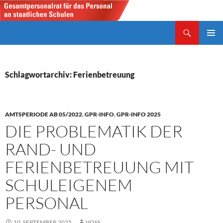
Zum
Inhalt
Suchen
springen
Gesamtpersonalrat
PRIMÄR
MENÜ
Schlagwortarchiv: Ferienbetreuung
AMTSPERIODE AB 05/2022
,
GPR-INFO
,
GPR-INFO 2025
DIE PROBLEMATIK DER
RAND- UND
FERIENBETREUUNG MIT
SCHULEIGENEM
PERSONAL
10. SEPTEMBER 2025
VOSS