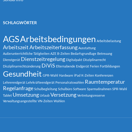
SCHLAGWÖRTER
AGS
Arbeitsbedingungen
Arbeitsbelastung
Arbeitszeit
Arbeitszeiterfassung
Ausstattung
Außerunterrichtliche Tätigkeiten
AZE
B-Zeiten
Bedarfsgrundlage
Betreuung
Dienstzeitregelung
Dienstgerät
Digitalpakt
Disziplinarrecht
DiViS
Disziplinarrechtsänderung
Elternabende
Endgerät
Ferien
Fortbildungen
Gesundheit
GPR-Wahl
Hardware
iPad
K-Zeiten
Konferenzen
Raumtemperatur
Lehrerendgerät
Lehrkräfteendgerät
Personalratswahlen
Regelanfrage
Schulbegleitung
Schulbüro
Software
Sparmaßnahmen
SPR-Wahl
Umsetzung
Versetzung
Tablet
Urlaub
Vertretungsreserve
Verwaltungsangestellte
VN-Zeiten
Wahlen